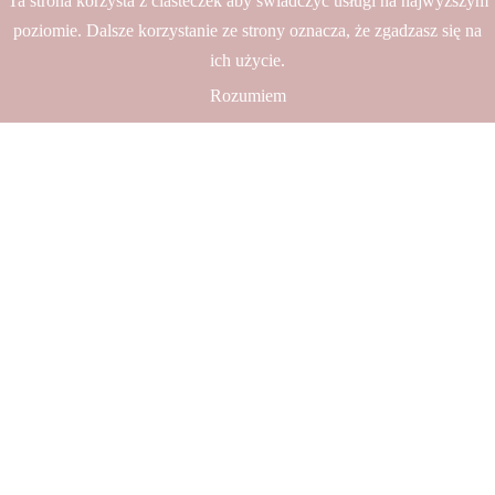
Ta strona korzysta z ciasteczek aby świadczyć usługi na najwyższym
poziomie. Dalsze korzystanie ze strony oznacza, że zgadzasz się na
ich użycie.
Rozumiem
O nas
Twój dom jest unikalnym miejscem, które zasługuje
na piękno i harmonię. Nasze wyjątkowe materiały
sprawią, że Twój dom stanie się przytulny i